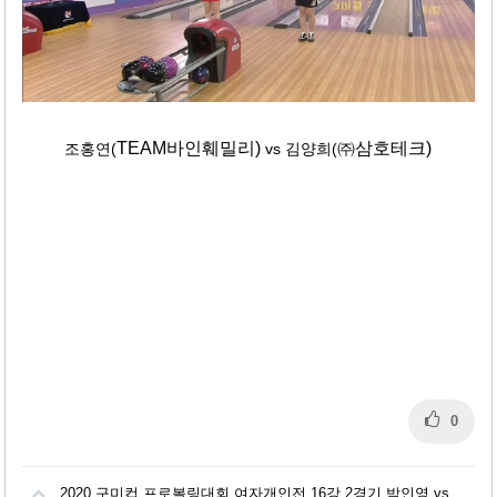
TEAM바인훼밀리)
㈜삼호테크)
조홍연(
vs 김양희(
0
2020 구미컵 프로볼링대회 여자개인전 16강 2경기 박인영 vs 전귀애