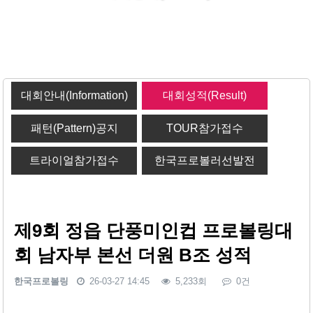
대회안내(Information)
대회성적(Result)
패턴(Pattern)공지
TOUR참가접수
트라이얼참가접수
한국프로볼러선발전
제9회 정읍 단풍미인컵 프로볼링대
회 남자부 본선 더원 B조 성적
한국프로볼링
26-03-27 14:45
5,233회
0건