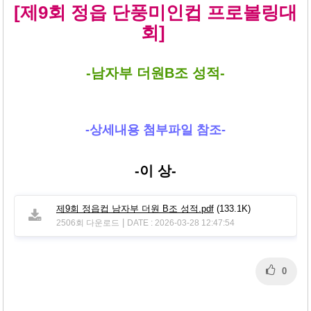
본문
[제9회 정읍 단풍미인컵 프로볼링대
회]
-남자부 더원B조 성적-
-상세내용 첨부파일 참조-
-이 상-
제9회 정읍컵 남자부 더원 B조 성적.pdf
(133.1K)
|
2506회 다운로드
DATE : 2026-03-28 12:47:54
0