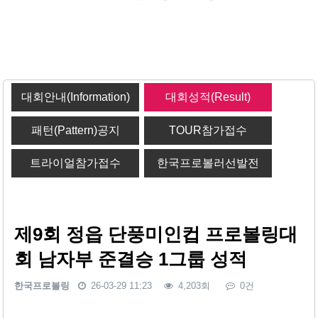
대회안내(Information)
대회성적(Result)
패턴(Pattern)공지
TOUR참가접수
트라이얼참가접수
한국프로볼러선발전
제9회 정읍 단풍미인컵 프로볼링대
회 남자부 준결승 1그룹 성적
한국프로볼링
26-03-29 11:23
4,203회
0건