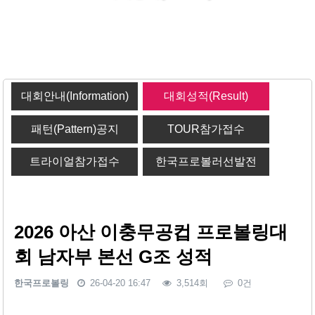
대회안내(Information)
대회성적(Result)
패턴(Pattern)공지
TOUR참가접수
트라이얼참가접수
한국프로볼러선발전
2026 아산 이충무공컵 프로볼링대
회 남자부 본선 G조 성적
한국프로볼링
26-04-20 16:47
3,514회
0건