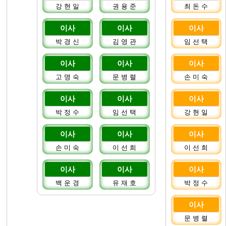
강 현 일
권 용 준
최 돈 수
이사
이사
이사
박 경 신
김 영 관
임 선 택
이사
이사
이사
고 명 숙
문 병 렬
손 미 숙
이사
이사
이사
박 정 수
임 선 택
강 현 일
이사
이사
이사
손 미 숙
이 선 희
이 선 희
이사
이사
이사
백 운 경
유 재 호
박 정 수
이사
문 병 렬