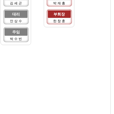
김 세 곤
박 재 흥
대리
부회장
안 상 수
한 창 훈
주임
박 수 빈