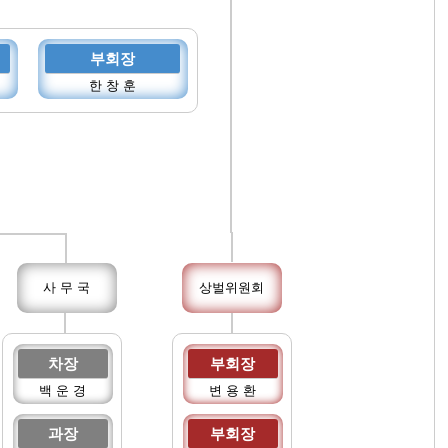
부회장
한 창 훈
사 무 국
상벌위원회
차장
부회장
백 운 경
변 용 환
과장
부회장