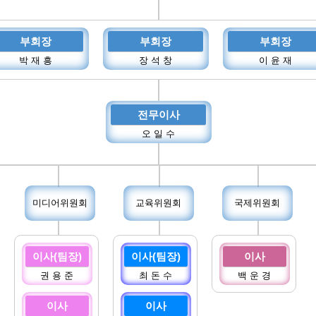
부회장
부회장
부회장
박 재 흥
장 석 창
이 윤 재
전무이사
오 일 수
미디어위원회
교육위원회
국제위원회
이사(팀장)
이사(팀장)
이사
권 용 준
최 돈 수
백 운 경
이사
이사