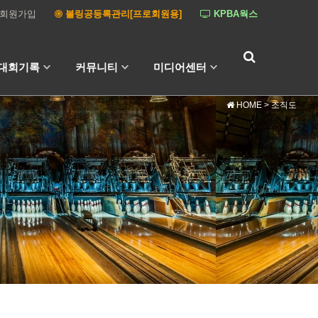
회원가입
볼링공등록관리[프로회원용]
KPBA웍스
대회기록
커뮤니티
미디어센터
HOME
> 조직도