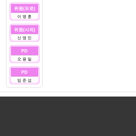
위원(프로)
이 명 훈
위원(사외)
신 영 민
PD
오 용 일
PD
임 준 섭