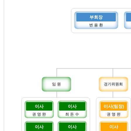
부회장
변 용 환
임 원
경기위원회
이사
이사
이사(팀장)
권 영 완
최 돈 수
권 영 완
이사
이사
이사