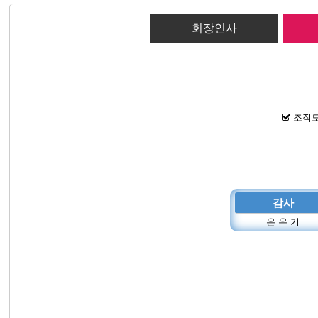
회장인사
조직도
감사
은 우 기