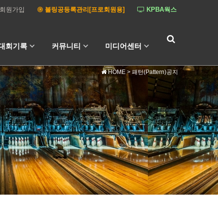
회원가입
볼링공등록관리[프로회원용]
KPBA웍스
대회기록
커뮤니티
미디어센터
HOME
> 패턴(Pattern)공지