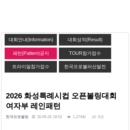
대회안내(Information)
대회성적(Result)
패턴(Pattern)공지
TOUR참가접수
트라이얼참가접수
한국프로볼러선발전
2026 화성특례시컵 오픈볼링대회
여자부 레인패턴
한국프로볼링
26-05-26 18:01
1,274회
0건