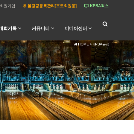
회원가입
볼링공등록관리[프로회원용]
KPBA웍스
대회기록
커뮤니티
미디어센터
HOME
> KPBA규정