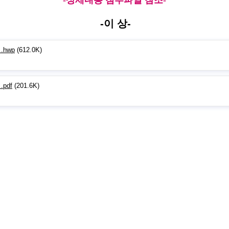
-상세내용 첨부파일 참조-
-이 상-
hwp
(612.0K)
pdf
(201.6K)