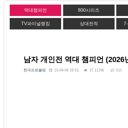
역대챔피언
800시리즈
TV파이널랭킹
상대전적
7
남자 개인전 역대 챔피언 (2026년
한국프로볼링
15-04-06 16:51
37,113회
0건
본문