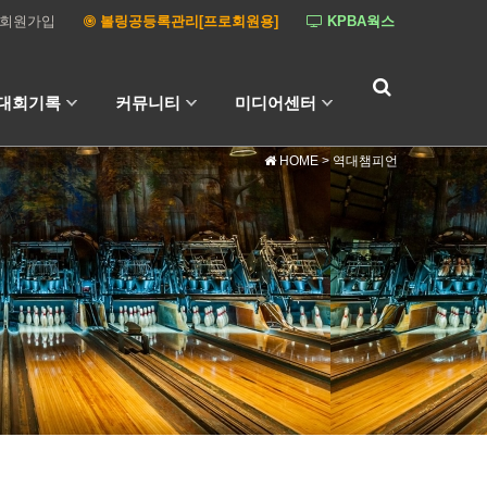
회원가입
볼링공등록관리[프로회원용]
KPBA웍스
대회기록
커뮤니티
미디어센터
HOME
> 역대챔피언