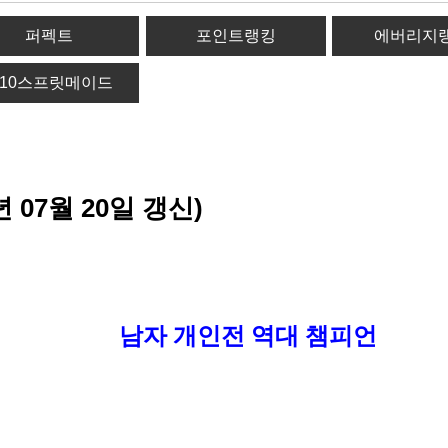
퍼펙트
포인트랭킹
에버리지
-10스프릿메이드
 07월 20일 갱신)
남자 개인전 역대 챔피언