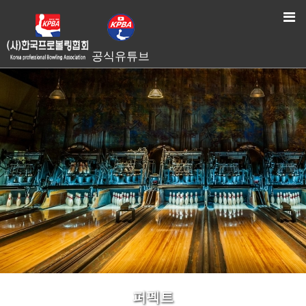
HOME
> 퍼펙트
공식유튜브
퍼펙트