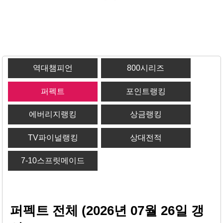
역대챔피언
800시리즈
퍼펙트
포인트랭킹
에버리지랭킹
상금랭킹
TV파이널랭킹
상대전적
7-10스프릿메이드
퍼펙트 전체 (2026년 07월 26일 갱