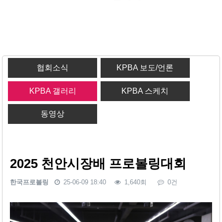
협회소식
KPBA 보도/언론
KPBA 갤러리
KPBA 스케치
동영상
2025 천안시장배 프로볼링대회
한국프로볼링
25-06-09 18:40
1,640회
0건
본문