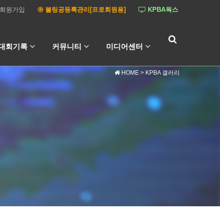
회원가입
볼링공등록관리[프로회원용]
KPBA웍스
대회기록
커뮤니티
미디어센터
HOME
> KPBA 갤러리