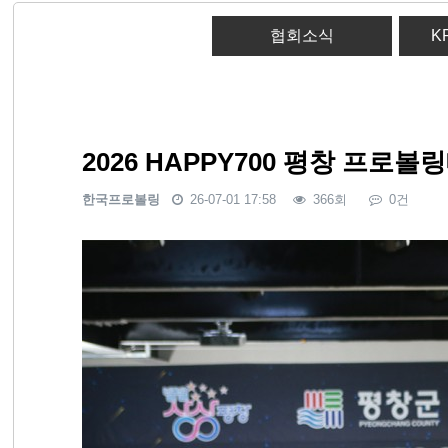
협회소식
K
2026 HAPPY700 평창 프로볼
한국프로볼링
26-07-01 17:58
366회
0건
본문