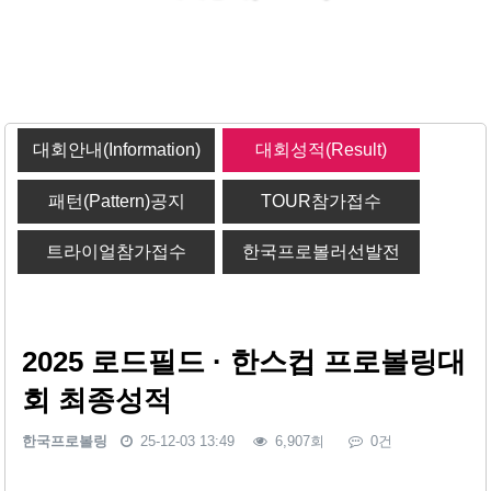
대회안내(Information)
대회성적(Result)
패턴(Pattern)공지
TOUR참가접수
트라이얼참가접수
한국프로볼러선발전
2025 로드필드 · 한스컵 프로볼링대
회 최종성적
한국프로볼링
25-12-03 13:49
6,907회
0건