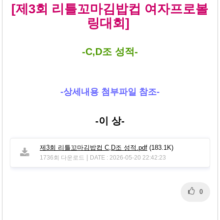
본문
[제3회 리틀꼬마김밥컵 여자프로볼
링대회]
-C,D조 성적-
-상세내용 첨부파일 참조-
-이 상-
제3회 리틀꼬마김밥컵 C,D조 성적.pdf
(183.1K)
|
1736회 다운로드
DATE : 2026-05-20 22:42:23
0