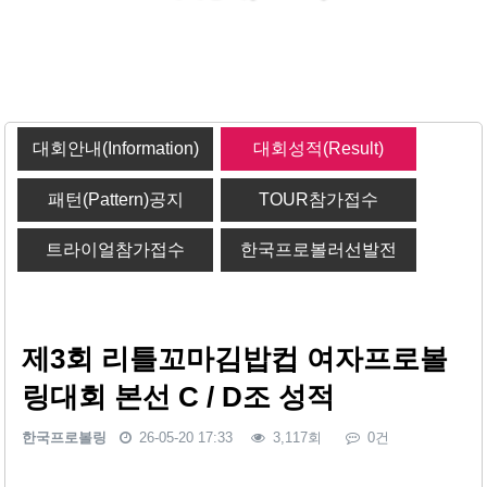
대회안내(Information)
대회성적(Result)
패턴(Pattern)공지
TOUR참가접수
트라이얼참가접수
한국프로볼러선발전
제3회 리틀꼬마김밥컵 여자프로볼
링대회 본선 C / D조 성적
한국프로볼링
26-05-20 17:33
3,117회
0건